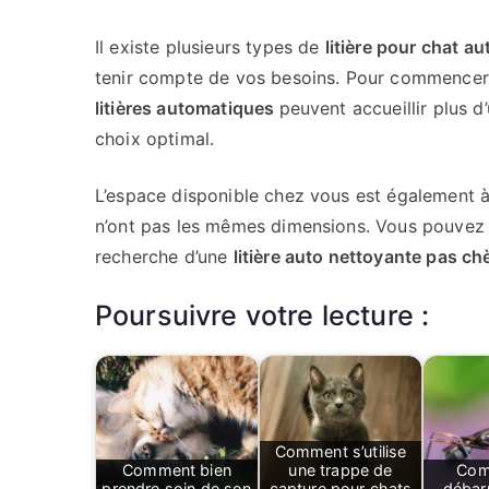
Il existe plusieurs types de
litière pour chat a
tenir compte de vos besoins. Pour commencer,
litières automatiques
peuvent accueillir plus d
choix optimal.
L’espace disponible chez vous est également à
n’ont pas les mêmes dimensions. Vous pouvez a
recherche d’une
litière auto nettoyante pas ch
Poursuivre votre lecture :
Comment s’utilise
Comment bien
une trappe de
Com
prendre soin de son
capture pour chats
débar