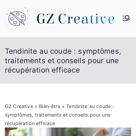
Aller
au
contenu
G
Z
Tendinite au coude : symptômes,
Cr
traitements et conseils pour une
récupération efficace
ea
tiv
e
GZ Creative
»
Bien-être
» Tendinite au coude :
symptômes, traitements et conseils pour une
récupération efficace