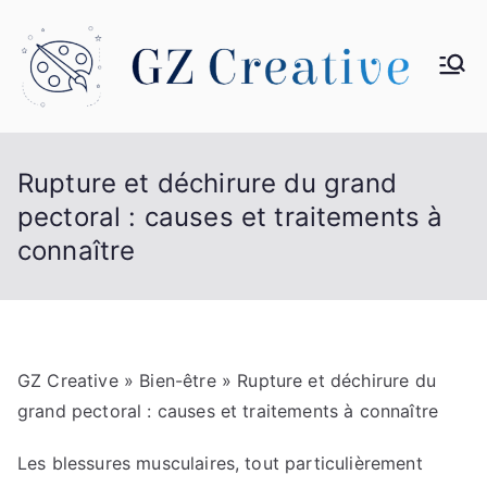
Aller
au
contenu
G
Z
Rupture et déchirure du grand
Cr
pectoral : causes et traitements à
connaître
ea
tiv
e
GZ Creative
»
Bien-être
» Rupture et déchirure du
grand pectoral : causes et traitements à connaître
Les blessures musculaires, tout particulièrement