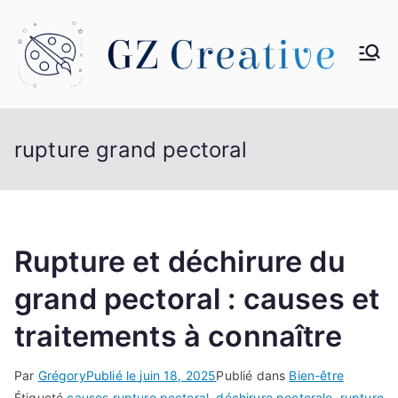
Aller
au
contenu
G
Z
rupture grand pectoral
Cr
ea
tiv
Rupture et déchirure du
grand pectoral : causes et
e
traitements à connaître
Par
Grégory
Publié le
juin 18, 2025
Publié dans
Bien-être
Étiqueté
causes rupture pectoral
,
déchirure pectorale
,
rupture