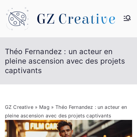
Aller
au
contenu
G
Z
Théo Fernandez : un acteur en
Cr
pleine ascension avec des projets
captivants
ea
tiv
e
GZ Creative
»
Mag
» Théo Fernandez : un acteur en
pleine ascension avec des projets captivants