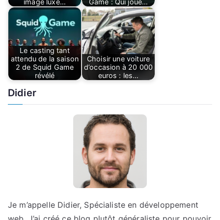
image luxe…
Game : Qui joue…
Le casting tant
attendu de la saison
Choisir une voiture
2 de Squid Game
d’occasion à 20 000
révélé
euros : les…
Didier
Je m’appelle Didier, Spécialiste en développement
web. J’ai créé ce blog plutôt généraliste pour pouvoir