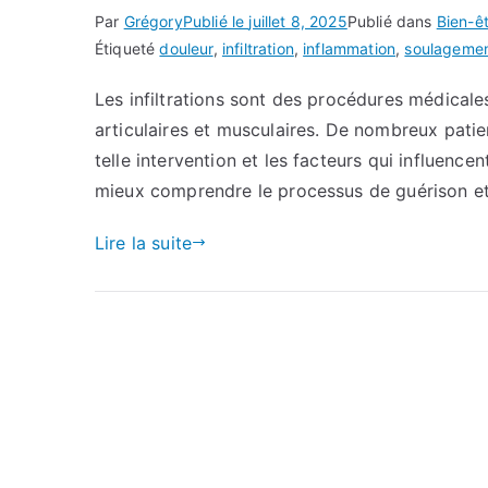
Par
Grégory
Publié le
juillet 8, 2025
Publié dans
Bien-ê
Étiqueté
douleur
,
infiltration
,
inflammation
,
soulageme
Les infiltrations sont des procédures médicales
articulaires et musculaires. De nombreux patien
telle intervention et les facteurs qui influenc
mieux comprendre le processus de guérison et 
Lire la suite