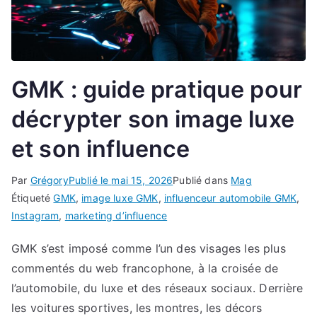
GMK : guide pratique pour
décrypter son image luxe
et son influence
Par
Grégory
Publié le
mai 15, 2026
Publié dans
Mag
Étiqueté
GMK
,
image luxe GMK
,
influenceur automobile GMK
,
Instagram
,
marketing d’influence
GMK s’est imposé comme l’un des visages les plus
commentés du web francophone, à la croisée de
l’automobile, du luxe et des réseaux sociaux. Derrière
les voitures sportives, les montres, les décors