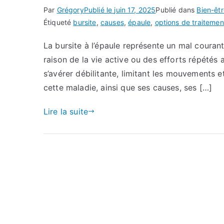
Par
Grégory
Publié le
juin 17, 2025
Publié dans
Bien-êt
Étiqueté
bursite
,
causes
,
épaule
,
options de traitemen
La bursite à l’épaule représente un mal coura
raison de la vie active ou des efforts répétés 
s’avérer débilitante, limitant les mouvements e
cette maladie, ainsi que ses causes, ses […]
Lire la suite