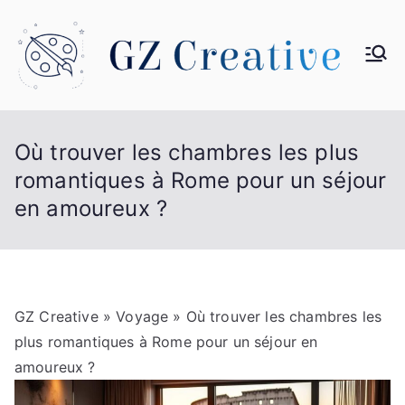
Aller
au
contenu
G
Z
Où trouver les chambres les plus
Cr
romantiques à Rome pour un séjour
en amoureux ?
ea
tiv
e
GZ Creative
»
Voyage
» Où trouver les chambres les
plus romantiques à Rome pour un séjour en
amoureux ?