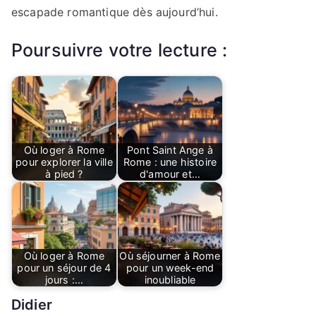
escapade romantique dès aujourd’hui.
Poursuivre votre lecture :
Où loger à Rome
Pont Saint Ange à
pour explorer la ville
Rome : une histoire
à pied ?
d'amour et…
Où loger à Rome
Où séjourner à Rome
pour un séjour de 4
pour un week-end
jours :…
inoubliable
Didier