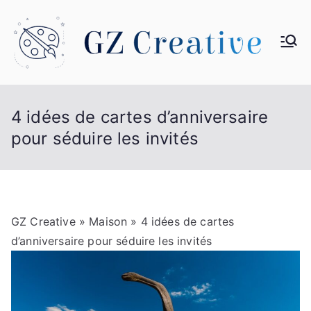
Aller
au
contenu
G
Z
4 idées de cartes d’anniversaire
Cr
pour séduire les invités
ea
tiv
GZ Creative
»
Maison
» 4 idées de cartes
e
d’anniversaire pour séduire les invités